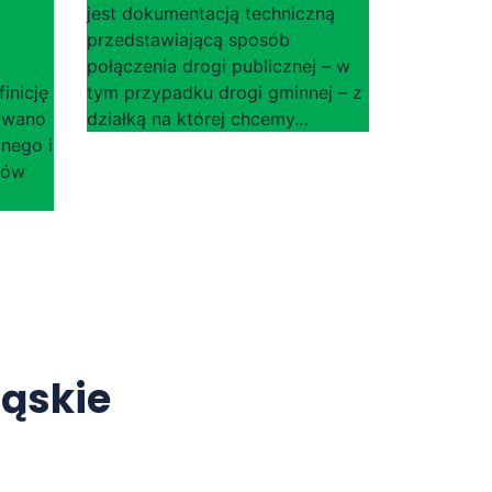
jest dokumentacją techniczną
przedstawiającą sposób
połączenia drogi publicznej – w
inicję
tym przypadku drogi gminnej – z
owano
działką na której chcemy…
lnego i
dów
ląskie