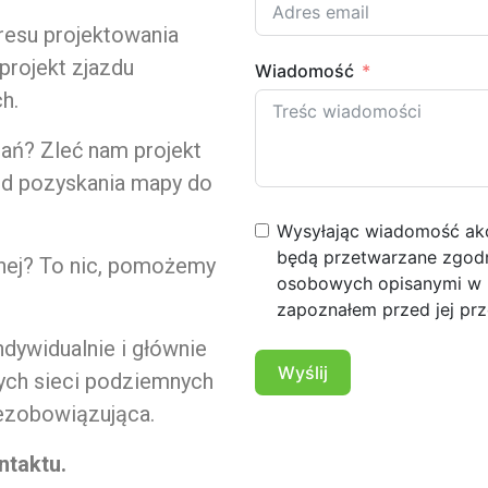
resu projektowania
projekt zjazdu
Wiadomość
h.
ań? Zleć nam projekt
od pozyskania mapy do
Wysyłając wiadomość ak
będą przetwarzane zgodn
jnej? To nic, pomożemy
osobowych opisanymi w P
zapoznałem przed jej prz
ndywidualnie i głównie
Wyślij
nych sieci podziemnych
iezobowiązująca.
taktu.