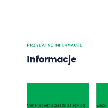
PRZYDATNE INFORMACJE
Informacje
Projekt zjazdu
Kon
cena
zj
Cena projektu zjazdu zależy od
Zjazd 