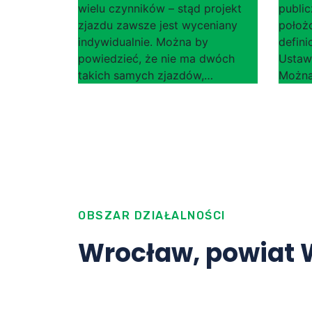
wielu czynników – stąd projekt
public
zjazdu zawsze jest wyceniany
położ
indywidualnie. Można by
defini
powiedzieć, że nie ma dwóch
Ustaw
takich samych zjazdów,…
Można
OBSZAR DZIAŁALNOŚCI
Wrocław, powiat W