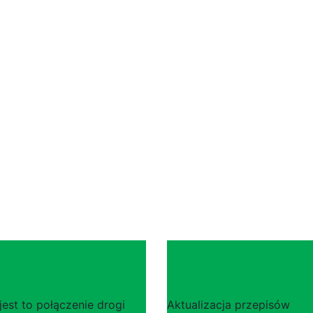
strukcja
Zjazd
azdu zwykłego
indywidualny
jest to połączenie drogi
Aktualizacja przepisów