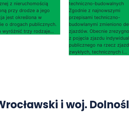
znej z nieruchomością
techniczno-budowalnych
oną przy drodze a jego
Zgodnie z najnowszymi
cja jest określona w
przepisami techniczno-
ie o drogach publicznych.
budowlanymi zmieniono def
 wyróżnić trzy rodzaje…
zjazdów. Obecnie zrezygn
z pojęcia zjazdu indywidua
publicznego na rzecz zjaz
zwykłych, technicznych i…
rocławski i woj. Dolnoś